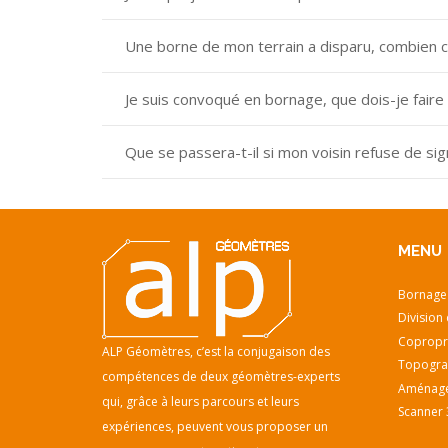
Une borne de mon terrain a disparu, combien c
Je suis convoqué en bornage, que dois-je faire 
Que se passera-t-il si mon voisin refuse de sig
MENU
Bornage
Division 
Copropr
ALP Géomètres, c’est la conjugaison des
Topogra
compétences de deux géomètres-experts
Aménage
qui, grâce à leurs parcours et leurs
Scanner 
expériences, peuvent vous proposer un