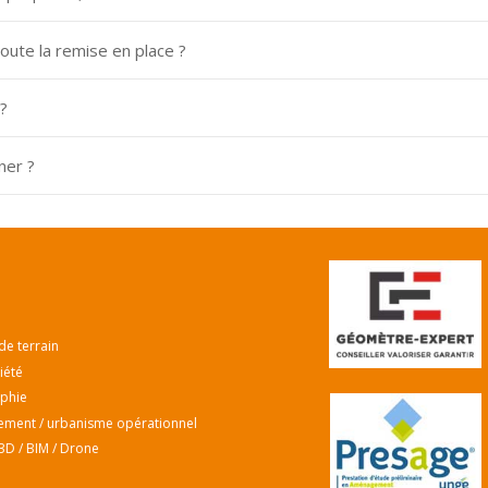
oute la remise en place ?
?
ner ?
de terrain
iété
phie
ment / urbanisme opérationnel
3D / BIM / Drone