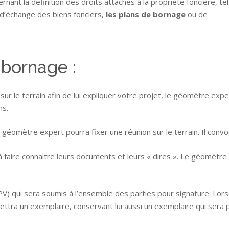
nant la définition des droits attachés à la propriété foncière, te
 d’échange des biens fonciers,
les plans de bornage
ou de
bornage :
sur le terrain afin de lui expliquer votre projet, le géomètre exp
ns.
éomètre expert pourra fixer une réunion sur le terrain. Il convoq
 à faire connaitre leurs documents et leurs « dires ». Le géomètr
) qui sera soumis à l’ensemble des parties pour signature. Lors
tra un exemplaire, conservant lui aussi un exemplaire qui sera pu