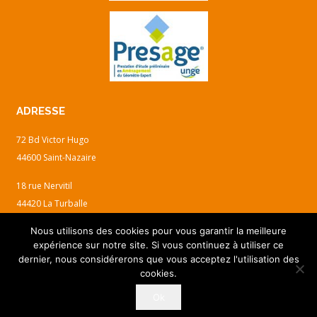
ADRESSE
72 Bd Victor Hugo
44600 Saint-Nazaire
18 rue Nervitil
44420 La Turballe
Nous utilisons des cookies pour vous garantir la meilleure
Tel :
02 40 15 18 77
expérience sur notre site. Si vous continuez à utiliser ce
contact@alp-geometres.fr
dernier, nous considérerons que vous acceptez l'utilisation des
cookies.
Mentions Légales
–
Conditions Générales de Ventes
– Réalisation :
Ok
Lirelasuite.Fr