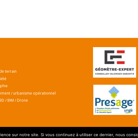
de terrain
iété
phie
ment / urbanisme opérationnel
3D / BIM / Drone
ience sur notre site. Si vous continuez à utiliser ce dernier, nous consi
Mentions Légales
–
Conditions Générales de Ventes
– Réalisation :
Lirelasuite.Fr