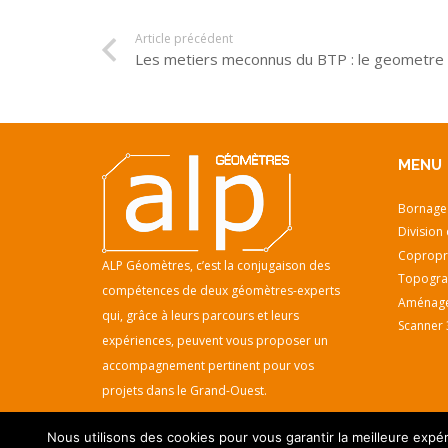
Article précédent
Les metiers meconnus du BTP : le geometre
MENU
Bornage
Division 
Copropr
ALP Géomètres, c’est la conjugaison des
Topogra
compétences de deux géomètres-experts
Aménage
qui, grâce à leurs parcours et leurs
Scanner 
expériences, peuvent vous proposer un
accompagnement pertinent pour vos
projets dans le Grand-Ouest.
Nous utilisons des cookies pour vous garantir la meilleure expér