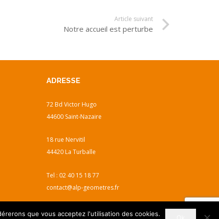
Article suivant
Notre accueil est perturbe
ADRESSE
72 Bd Victor Hugo
44600 Saint-Nazaire
18 rue Nervitil
44420 La Turballe
Tel :
02 40 15 18 77
contact@alp-geometres.fr
dérerons que vous acceptez l'utilisation des cookies.
Ok