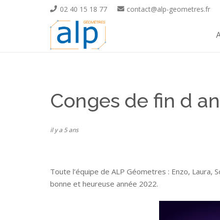
02 40 15 18 77
contact@alp-geometres.fr
A
Conges de fin d a
il y a 5 ans
Toute l’équipe de ALP Géometres : Enzo, Laura, Sop
bonne et heureuse année 2022.